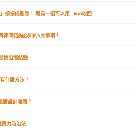
」卻按成刪除！ 還有一招可以用 - line收回
費律師諮詢必知的5大事項！
您找出癥結點
人有什麼方法？
怎麼設計離婚？
庭暴力防治法