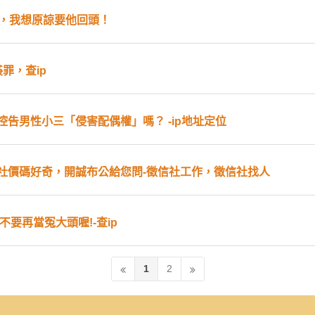
」，我想原諒要他回頭！
罪，查ip
告男性小三「侵害配偶權」嗎？ -ip地址定位
社價碼好奇，開誠布公給您問-徵信社工作，徵信社找人
不要再當冤大頭喔!-查ip
1
2