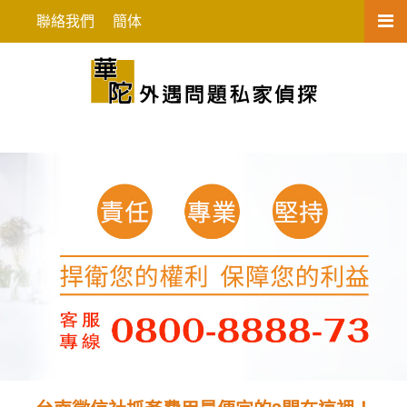
台南徵信社抓姦費用最便宜的3間在
聯絡我們
簡体
這裡！